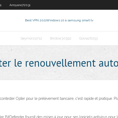
1
Arroyano72031
Best VPN 2021
Windows 10 à samsung smart tv
Seymor24712
Birdow30392
Govia26253
ter le renouvellement aut
ontester Opter pour le prélèvement bancaire, c'est rapide et pratique. Pl
BitDefender fournit des mises à jour pour ses logiciels antivirus pour l