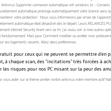
ntivirus Supprimer connexion automatique wifi windows 10 - Conseils 
nouvellement automatique prolonge automatiquement votre licence sans que
aintenir votre protection.* Nous vous informerons par email de l'approc
lement automatique était désactivé dès le départ. Leurs RELANCES PUBL
ent Internet Security tirant vers sa fin, j'ai voulu voir si mes autres o
 le fonctionnement. Mais pour Comment modifier ou arrêter mon prélève
 sur les logements vacants. Allez dans préférences
 gratuit pour ceux qui ne peuvent se permettre d'en 
ut, à chaque scan, des "incitations" très forcées à ac
 les risques pour nos PC misant sur la peur des ama
our vous aider sur le thème arreter norton antivirus notre membre actif N