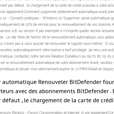
nt par défaut , le chargement de la carte de crédit associée à votre 
A voir également:Comment supprimer prélevement automatique avast p
 10 - Conseils pratiques - Windows 10 Supprimer saisie automatique goog
atiquement de 30% de remise pour le renouvellement de vos licences Av
(version 4.8, ou version 6 par exemple) à n'importe quelle version actue
e . Le site Web de Norton dit le renouvellement automatique vous aidera à
us n'avez pas à vous soucier de renouveler le logiciel vous-même . Si v
velez automatiquement votre licence à tarif privilégié. Jai recu une pub
tomatique, contactez notre service Relation Donateurs au 09 70 82 05 05 
ver le renouvellement automatique de votre abonnement Avast, veuillez co
tomatique et laisser mon abonnement expirer le JJ/MM/AAAA et cliquez s
automatique Renouveler BitDefender fourni
lisateurs avec des abonnements BitDefender
éfaut , le chargement de la carte de crédit
mium [Résolu] - Forum Consommation et internet. A voir également:C