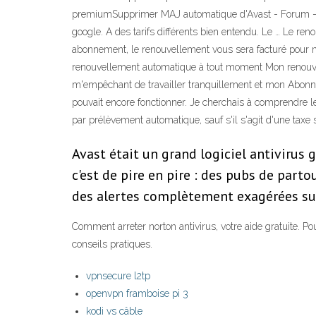
premiumSupprimer MAJ automatique d'Avast - Forum - A
google. A des tarifs différents bien entendu. Le … Le re
abonnement, le renouvellement vous sera facturé pour m
renouvellement automatique à tout moment Mon renouvel
m'empêchant de travailler tranquillement et mon Abonnem
pouvait encore fonctionner. Je cherchais à comprendre
par prélèvement automatique, sauf s'il s'agit d'une taxe
Avast était un grand logiciel antivirus
c'est de pire en pire : des pubs de parto
des alertes complètement exagérées sur
Comment arreter norton antivirus, votre aide gratuite. P
conseils pratiques.
vpnsecure l2tp
openvpn framboise pi 3
kodi vs câble