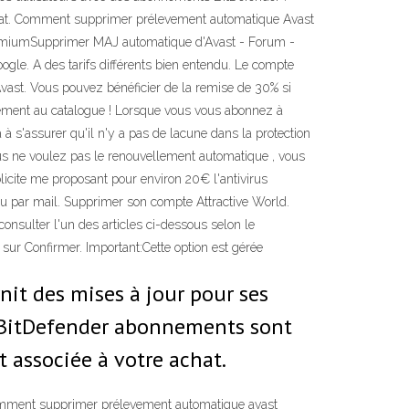
achat. Comment supprimer prélevement automatique Avast
remiumSupprimer MAJ automatique d'Avast - Forum -
le. A des tarifs différents bien entendu. Le compte
ast. Vous pouvez bénéficier de la remise de 30% si
llement au catalogue ! Lorsque vous vous abonnez à
 s'assurer qu'il n'y a pas de lacune dans la protection
ous ne voulez pas le renouvellement automatique , vous
licite me proposant pour environ 20€ l'antivirus
ou par mail. Supprimer son compte Attractive World.
nsulter l'un des articles ci-dessous selon le
ur Confirmer. Important:Cette option est gérée
t des mises à jour pour ses
 . BitDefender abonnements sont
 associée à votre achat.
omment supprimer prélevement automatique avast