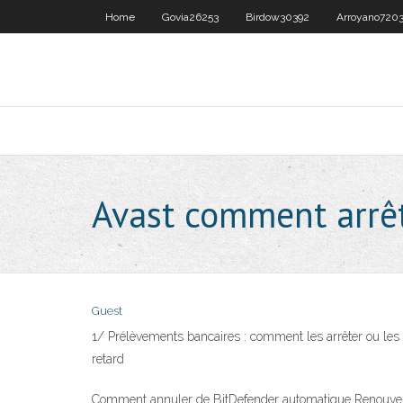
Home
Govia26253
Birdow30392
Arroyano7203
Avast comment arrê
Guest
1/ Prélèvements bancaires : comment les arrêter ou les c
retard
Comment annuler de BitDefender automatique Renouveler 