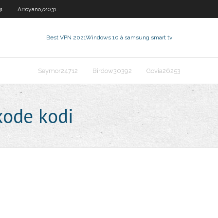
1
Arroyano72031
Best VPN 2021
Windows 10 à samsung smart tv
Seymor24712
Birdow30392
Govia26253
xode kodi