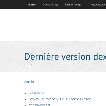
Home
Govia26253
Birdow30392
Arroyano7203
Dernière version de
Admin
pia history
how to use facebook if it is blocked in office
free navegador